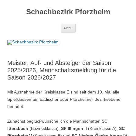
Zum
Inhalt
Schachbezirk Pforzheim
springen
Menü
Meister, Auf- und Absteiger der Saison
2025/2026, Mannschaftsmeldung für die
Saison 2026/2027
Mit Ausnahme der Kreisklasse E sind seit dem 10. Mai alle
Spielklassen auf badischer oder Pforzheimer Bezirksebene
beendet.
Zunächst beglückwünsche ich die Mannschaften
SC
Ittersbach
(Bezirksklasse),
SF Illingen II
(Kreisklasse A),
SC
Pforzheim V
(Kreisklasse B) und
SC Niefern-Öschelbronn IV