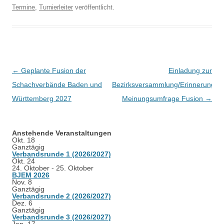
Termine
,
Turnierleiter
veröffentlicht.
Beitragsnavigation
←
Geplante Fusion der
Einladung zur
Schachverbände Baden und
Bezirksversammlung/Erinnerung
Württemberg 2027
Meinungsumfrage Fusion
→
Anstehende Veranstaltungen
Okt.
18
Ganztägig
Verbandsrunde 1 (2026/2027)
Okt.
24
24. Oktober
-
25. Oktober
BJEM 2026
Nov.
8
Ganztägig
Verbandsrunde 2 (2026/2027)
Dez.
6
Ganztägig
Verbandsrunde 3 (2026/2027)