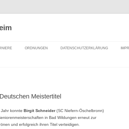
heim
RNIERE
ORDNUNGEN
DATENSCHUTZERKLÄRUNG
IMP
UGEND
DATENSCHUTZORDNUNG
NZELPOKAL
TURNIERORDNUNG
AUSSCHREIBUNG
INZELMEISTERSCHAFTEN
SATZUNG
 Deutschen Meistertitel
ITZMEISTERSCHAFTEN
CHACH
 Jahr konnte
Birgit Schneider
(SC Niefern-Öschelbronn)
Seniorenmeisterschaften in Bad Wildungen erneut zur
önen und erfolgreich ihren Titel verteidigen.
REIBUNG