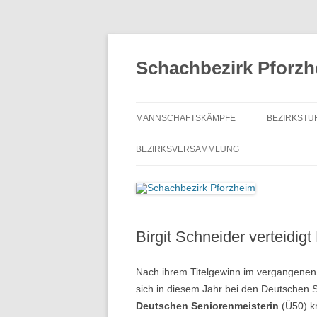
Zum
Inhalt
springen
Schachbezirk Pforz
MANNSCHAFTSKÄMPFE
BEZIRKSTU
AUSSCHREIBUNG
SCHACHJ
BEZIRKSVERSAMMLUNG
VERBANDSRUNDE
BEZIRKSEI
BEZIRKSKLASSE
BEZIRKSE
KREISKLASSE A
Birgit Schneider verteidigt
BEZIRKSBL
KREISKLASSE B
ONLINE-S
Nach ihrem Titelgewinn im vergangenen
KREISKLASSE E
sich in diesem Jahr bei den Deutschen 
Deutschen Seniorenmeisterin
(Ü50) kr
MANNSCHFTSPOKAL
AUSSCH