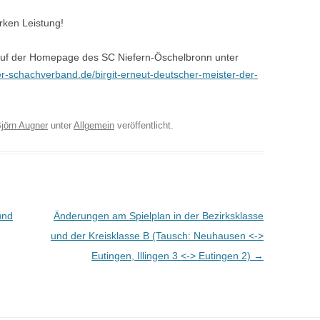
rken Leistung!
 auf der Homepage des SC Niefern-Öschelbronn unter
er-schachverband.de/birgit-erneut-deutscher-meister-der-
jörn Augner
unter
Allgemein
veröffentlicht.
und
Änderungen am Spielplan in der Bezirksklasse
und der Kreisklasse B (Tausch: Neuhausen <->
Eutingen, Illingen 3 <-> Eutingen 2)
→