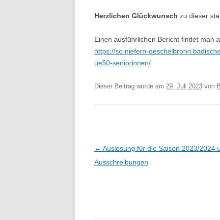
Herzlichen Glückwunsch
zu dieser sta
Einen ausführlichen Bericht findet man
https://sc-niefern-oeschelbronn.badisch
ue50-seniorinnen/
.
Dieser Beitrag wurde am
29. Juli 2023
von
B
Beitragsnavigation
←
Auslosung für die Saison 2023/2024 
Ausschreibungen