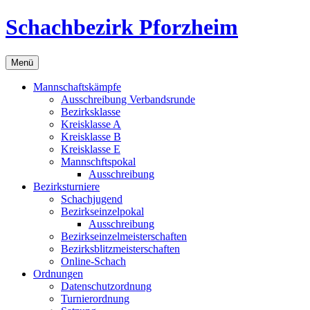
Zum
Schachbezirk Pforzheim
Inhalt
springen
Menü
Mannschaftskämpfe
Ausschreibung Verbandsrunde
Bezirksklasse
Kreisklasse A
Kreisklasse B
Kreisklasse E
Mannschftspokal
Ausschreibung
Bezirksturniere
Schachjugend
Bezirkseinzelpokal
Ausschreibung
Bezirkseinzelmeisterschaften
Bezirksblitzmeisterschaften
Online-Schach
Ordnungen
Datenschutzordnung
Turnierordnung