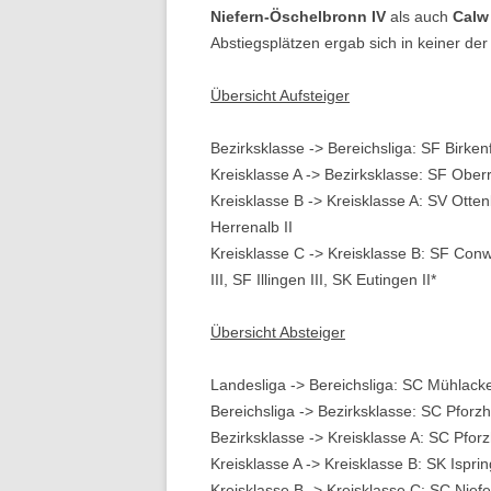
Niefern-Öschelbronn IV
als auch
Calw 
Abstiegsplätzen ergab sich in keiner de
Übersicht Aufsteiger
Bezirksklasse -> Bereichsliga: SF Birkenf
Kreisklasse A -> Bezirksklasse: SF Obe
Kreisklasse B -> Kreisklasse A: SV Otte
Herrenalb II
Kreisklasse C -> Kreisklasse B: SF Conwe
III, SF Illingen III, SK Eutingen II*
Übersicht Absteiger
Landesliga -> Bereichsliga: SC Mühlack
Bereichsliga -> Bezirksklasse: SC Pforzh
Bezirksklasse -> Kreisklasse A: SC Pfor
Kreisklasse A -> Kreisklasse B: SK Ispri
Kreisklasse B -> Kreisklasse C: SC Niefe