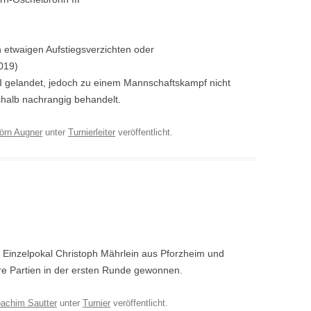
 etwaigen Aufstiegsverzichten oder
019)
n II gelandet, jedoch zu einem Mannschaftskampf nicht
shalb nachrangig behandelt.
örn Augner
unter
Turnierleiter
veröffentlicht.
 Einzelpokal Christoph Mährlein aus Pforzheim und
re Partien in der ersten Runde gewonnen.
achim Sautter
unter
Turnier
veröffentlicht.