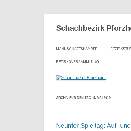
Zum
Inhalt
springen
Schachbezirk Pforz
MANNSCHAFTSKÄMPFE
BEZIRKSTU
AUSSCHREIBUNG
SCHACHJ
BEZIRKSVERSAMMLUNG
VERBANDSRUNDE
BEZIRKSEI
BEZIRKSKLASSE
BEZIRKSE
KREISKLASSE A
BEZIRKSBL
ARCHIV FÜR DEN TAG:
5. MAI 2019
KREISKLASSE B
ONLINE-S
KREISKLASSE E
Neunter Spieltag: Auf- und
MANNSCHFTSPOKAL
AUSSCH