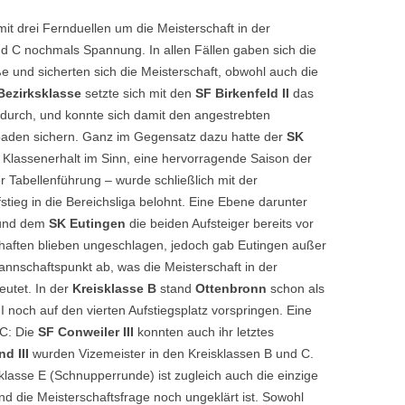
it drei Fernduellen um die Meisterschaft in der
nd C nochmals Spannung. In allen Fällen gaben sich die
e und sicherten sich die Meisterschaft, obwohl auch die
Bezirksklasse
setzte sich mit den
SF Birkenfeld II
das
m durch, und konnte sich damit den angestrebten
dbaden sichern. Ganz im Gegensatz dazu hatte der
SK
 Klassenerhalt im Sinn, eine hervorragende Saison der
r Tabellenführung – wurde schließlich mit der
stieg in die Bereichsliga belohnt. Eine Ebene darunter
nd dem
SK Eutingen
die beiden Aufsteiger bereits vor
chaften blieben ungeschlagen, jedoch gab Eutingen außer
annschaftspunkt ab, was die Meisterschaft in der
utet. In der
Kreisklasse B
stand
Ottenbronn
schon als
II noch auf den vierten Aufstiegsplatz vorspringen. Eine
 C: Die
SF Conweiler III
konnten auch ihr letztes
d III
wurden Vizemeister in den Kreisklassen B und C.
sklasse E (Schnupperrunde) ist zugleich auch die einzige
nd die Meisterschaftsfrage noch ungeklärt ist. Sowohl