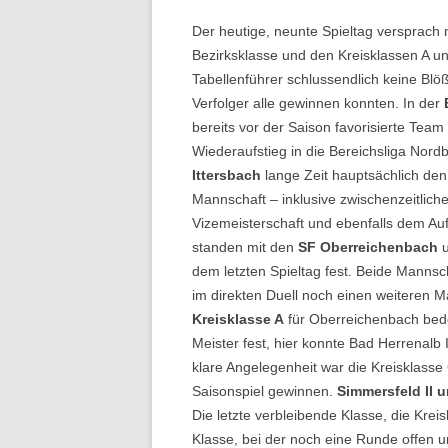
Der heutige, neunte Spieltag versprach m
Bezirksklasse und den Kreisklassen A u
Tabellenführer schlussendlich keine Blöß
Verfolger alle gewinnen konnten. In der
bereits vor der Saison favorisierte Tea
Wiederaufstieg in die Bereichsliga Nor
Ittersbach
lange Zeit hauptsächlich den
Mannschaft – inklusive zwischenzeitliche
Vizemeisterschaft und ebenfalls dem Auf
standen mit den
SF Oberreichenbach
u
dem letzten Spieltag fest. Beide Manns
im direkten Duell noch einen weiteren M
Kreisklasse A
für Oberreichenbach bede
Meister fest, hier konnte Bad Herrenalb 
klare Angelegenheit war die Kreisklasse
Saisonspiel gewinnen.
Simmersfeld II un
Die letzte verbleibende Klasse, die Krei
Klasse, bei der noch eine Runde offen u