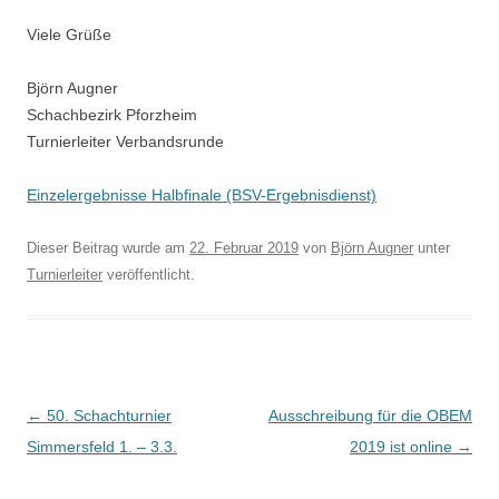
Viele Grüße
Björn Augner
Schachbezirk Pforzheim
Turnierleiter Verbandsrunde
Einzelergebnisse Halbfinale (BSV-Ergebnisdienst)
Dieser Beitrag wurde am
22. Februar 2019
von
Björn Augner
unter
Turnierleiter
veröffentlicht.
Beitragsnavigation
←
50. Schachturnier
Ausschreibung für die OBEM
Simmersfeld 1. – 3.3.
2019 ist online
→