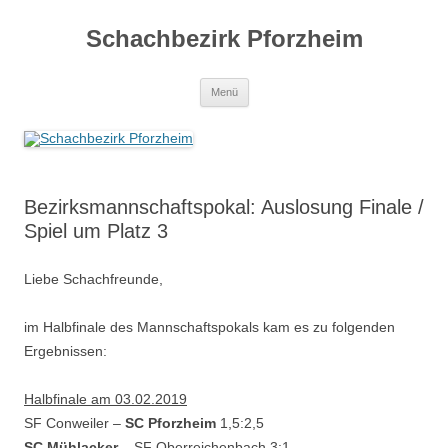
Zum
Inhalt
Schachbezirk Pforzheim
springen
Menü
Bezirksmannschaftspokal: Auslosung Finale /
Spiel um Platz 3
Liebe Schachfreunde,
im Halbfinale des Mannschaftspokals kam es zu folgenden
Ergebnissen:
Halbfinale am 03.02.2019
SF Conweiler –
SC Pforzheim
1,5:2,5
SC Mühlacker
– SF Oberreichenbach 3:1