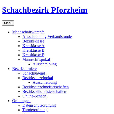
Zum
Schachbezirk Pforzheim
Inhalt
springen
Menü
Mannschaftskämpfe
Ausschreibung Verbandsrunde
Bezirksklasse
Kreisklasse A
Kreisklasse B
Kreisklasse E
Mannschftspokal
Ausschreibung
Bezirksturniere
Schachjugend
Bezirkseinzelpokal
Ausschreibung
Bezirkseinzelmeisterschaften
Bezirksblitzmeisterschaften
Online-Schach
Ordnungen
Datenschutzordnung
Turnierordnung