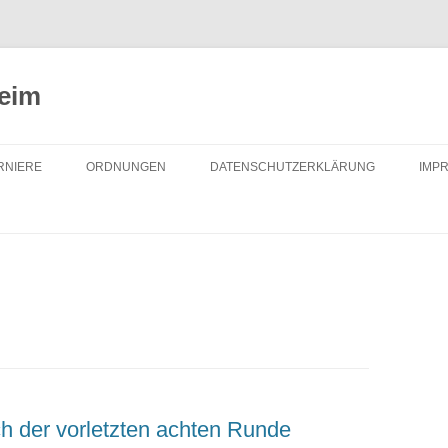
heim
RNIERE
ORDNUNGEN
DATENSCHUTZERKLÄRUNG
IMP
UGEND
DATENSCHUTZORDNUNG
NZELPOKAL
TURNIERORDNUNG
AUSSCHREIBUNG
INZELMEISTERSCHAFTEN
SATZUNG
ITZMEISTERSCHAFTEN
CHACH
h der vorletzten achten Runde
REIBUNG