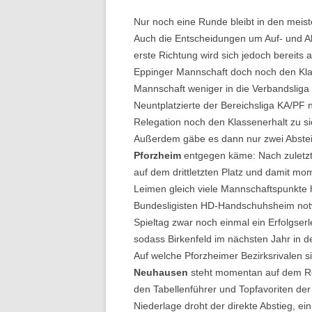
Nur noch eine Runde bleibt in den meiste
Auch die Entscheidungen um Auf- und Abs
erste Richtung wird sich jedoch bereits 
Eppinger Mannschaft doch noch den Klas
Mannschaft weniger in die Verbandsliga 
Neuntplatzierte der Bereichsliga KA/PF 
Relegation noch den Klassenerhalt zu si
Außerdem gäbe es dann nur zwei Abste
Pforzheim
entgegen käme: Nach zuletzt 
auf dem drittletzten Platz und damit mo
Leimen gleich viele Mannschaftspunkte ha
Bundesligisten HD-Handschuhsheim not
Spieltag zwar noch einmal ein Erfolgserl
sodass Birkenfeld im nächsten Jahr in de
Auf welche Pforzheimer Bezirksrivalen si
Neuhausen
steht momentan auf dem Rel
den Tabellenführer und Topfavoriten der 
Niederlage droht der direkte Abstieg, ei