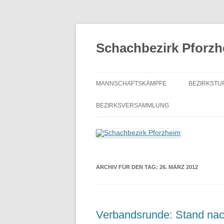
Zum
Inhalt
springen
Schachbezirk Pforz
MANNSCHAFTSKÄMPFE
BEZIRKSTU
AUSSCHREIBUNG
SCHACHJ
BEZIRKSVERSAMMLUNG
VERBANDSRUNDE
BEZIRKSEI
BEZIRKSKLASSE
BEZIRKSE
KREISKLASSE A
BEZIRKSBL
ARCHIV FÜR DEN TAG:
26. MÄRZ 2012
KREISKLASSE B
ONLINE-S
KREISKLASSE E
Verbandsrunde: Stand nac
MANNSCHFTSPOKAL
AUSSCH