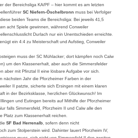
er der Bereichsliga KA/PF – hier kommt es am letzten
ellenführer
SC Niefern-Öschelbronn
muss bei Verfolger
diese beiden Teams die Bereichsliga: Bei jeweils 41,5
igen acht Spiele gewinnen, während Conweiler
lenschlusslicht Durlach nur ein Unentschieden erreichte.
genügt ein 4:4 zu Meisterschaft und Aufstieg, Conweiler
 absteigen muss der SC Mühlacker; dort kämpfen noch Calw
ngen) um den Klassenerhalt, aber auch die Simmersfelder
n aber mit Pfinztal II eine lösbare Aufgabe vor sich.
m nächsten Jahr die Pforzheimer Farben in der
eiler II patzte, sicherte sich Ersingen mit einem klaren
haft in der Bezirksklasse, herzlichen Glückwunsch! Im
Illingen und Eutingen bereits auf Mithilfe der Pforzheimer
ur falls Simmersfeld, Pforzheim II und Calw alle den
e Platz zum Klassenerhalt reichen.
 die
SF Bad Herrenalb
, sofern denn nicht
och zum Stolperstein wird. Dahinter lauert Pforzheim IV,
entrieren muss, sich nicht von Simmersfeld II den zweiten