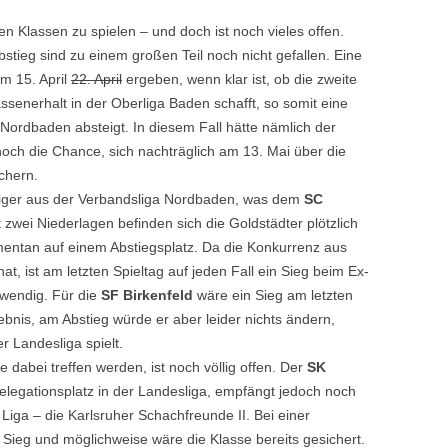
n Klassen zu spielen – und doch ist noch vieles offen.
tieg sind zu einem großen Teil noch nicht gefallen. Eine
am 15. April
22. April
ergeben, wenn klar ist, ob die zweite
senerhalt in der Oberliga Baden schafft, so somit eine
Nordbaden absteigt. In diesem Fall hätte nämlich der
noch die Chance, sich nachträglich am 13. Mai über die
chern.
iger aus der Verbandsliga Nordbaden, was dem
SC
zwei Niederlagen befinden sich die Goldstädter plötzlich
mentan auf einem Abstiegsplatz. Da die Konkurrenz aus
t, ist am letzten Spieltag auf jeden Fall ein Sieg beim Ex-
wendig. Für die
SF Birkenfeld
wäre ein Sieg am letzten
ebnis, am Abstieg würde er aber leider nichts ändern,
r Landesliga spielt.
e dabei treffen werden, ist noch völlig offen. Der
SK
egationsplatz in der Landesliga, empfängt jedoch noch
Liga – die Karlsruher Schachfreunde II. Bei einer
n Sieg und möglichweise wäre die Klasse bereits gesichert.