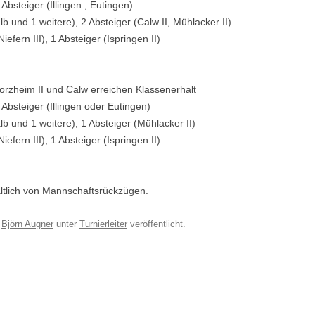
 Absteiger (Illingen , Eutingen)
b und 1 weitere), 2 Absteiger (Calw II, Mühlacker II)
iefern III), 1 Absteiger (Ispringen II)
orzheim II und Calw erreichen Klassenerhalt
 Absteiger (Illingen oder Eutingen)
lb und 1 weitere), 1 Absteiger (Mühlacker II)
iefern III), 1 Absteiger (Ispringen II)
tlich von Mannschaftsrückzügen.
n
Björn Augner
unter
Turnierleiter
veröffentlicht.