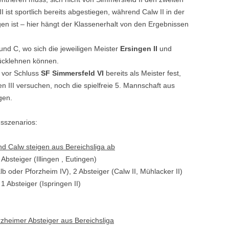
ist sportlich bereits abgestiegen, während Calw II in der
ngen ist – hier hängt der Klassenerhalt von den Ergebnissen
und C, wo sich die jeweiligen Meister
Ersingen II
und
ücklehnen können.
g vor Schluss
SF Simmersfeld VI
bereits als Meister fest,
n III versuchen, noch die spielfreie 5. Mannschaft aus
gen.
sszenarios:
nd Calw steigen aus Bereichsliga ab
 Absteiger (Illingen , Eutingen)
lb oder Pforzheim IV), 2 Absteiger (Calw II, Mühlacker II)
 1 Absteiger (Ispringen II)
zheimer Absteiger aus Bereichsliga