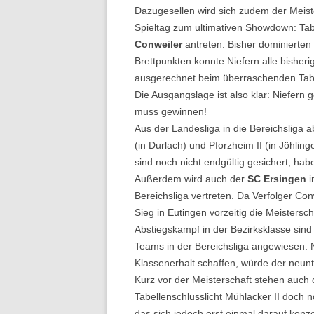
Dazugesellen wird sich zudem der Meist
Spieltag zum ultimativen Showdown: Tab
Conweiler
antreten. Bisher dominierten 
Brettpunkten konnte Niefern alle bisher
ausgerechnet beim überraschenden Tabel
Die Ausgangslage ist also klar: Niefern 
muss gewinnen!
Aus der Landesliga in die Bereichsliga
(in Durlach) und Pforzheim II (in Jöhli
sind noch nicht endgültig gesichert, habe
Außerdem wird auch der
SC Ersingen
i
Bereichsliga vertreten. Da Verfolger Conw
Sieg in Eutingen vorzeitig die Meistersc
Abstiegskampf in der Bezirksklasse sind 
Teams in der Bereichsliga angewiesen. N
Klassenerhalt schaffen, würde der neunt
Kurz vor der Meisterschaft stehen auch
Tabellenschlusslicht Mühlacker II doch n
das sich jedoch erst einmal darauf konz