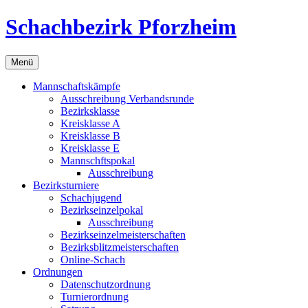
Zum
Schachbezirk Pforzheim
Inhalt
springen
Menü
Mannschaftskämpfe
Ausschreibung Verbandsrunde
Bezirksklasse
Kreisklasse A
Kreisklasse B
Kreisklasse E
Mannschftspokal
Ausschreibung
Bezirksturniere
Schachjugend
Bezirkseinzelpokal
Ausschreibung
Bezirkseinzelmeisterschaften
Bezirksblitzmeisterschaften
Online-Schach
Ordnungen
Datenschutzordnung
Turnierordnung