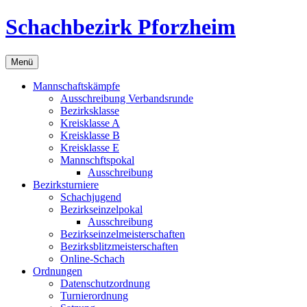
Zum
Schachbezirk Pforzheim
Inhalt
springen
Menü
Mannschaftskämpfe
Ausschreibung Verbandsrunde
Bezirksklasse
Kreisklasse A
Kreisklasse B
Kreisklasse E
Mannschftspokal
Ausschreibung
Bezirksturniere
Schachjugend
Bezirkseinzelpokal
Ausschreibung
Bezirkseinzelmeisterschaften
Bezirksblitzmeisterschaften
Online-Schach
Ordnungen
Datenschutzordnung
Turnierordnung