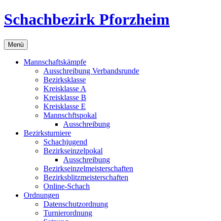
Zum
Schachbezirk Pforzheim
Inhalt
springen
Menü
Mannschaftskämpfe
Ausschreibung Verbandsrunde
Bezirksklasse
Kreisklasse A
Kreisklasse B
Kreisklasse E
Mannschftspokal
Ausschreibung
Bezirksturniere
Schachjugend
Bezirkseinzelpokal
Ausschreibung
Bezirkseinzelmeisterschaften
Bezirksblitzmeisterschaften
Online-Schach
Ordnungen
Datenschutzordnung
Turnierordnung