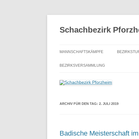
Zum
Inhalt
springen
Schachbezirk Pforz
MANNSCHAFTSKÄMPFE
BEZIRKSTU
AUSSCHREIBUNG
SCHACHJ
BEZIRKSVERSAMMLUNG
VERBANDSRUNDE
BEZIRKSEI
BEZIRKSKLASSE
BEZIRKSE
KREISKLASSE A
BEZIRKSBL
ARCHIV FÜR DEN TAG:
2. JULI 2019
KREISKLASSE B
ONLINE-S
KREISKLASSE E
Badische Meisterschaft im 
MANNSCHFTSPOKAL
AUSSCH