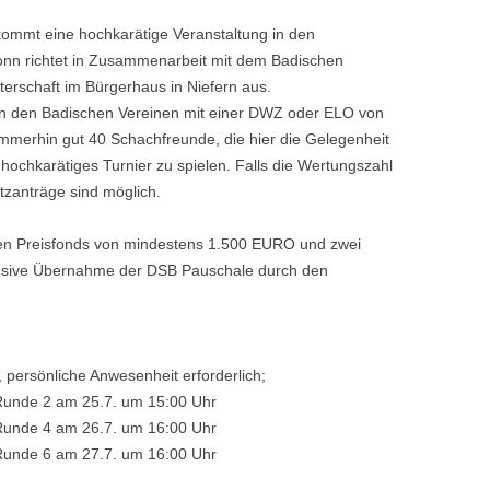
ommt eine hochkarätige Veranstaltung in den
onn richtet in Zusammenarbeit mit dem Badischen
erschaft im Bürgerhaus in Niefern aus.
r in den Badischen Vereinen mit einer DWZ oder ELO von
immerhin gut 40 Schachfreunde, die hier die Gelegenheit
ochkarätiges Turnier zu spielen. Falls die Wertungszahl
ätzanträge sind möglich.
nen Preisfonds von mindestens 1.500 EURO und zwei
clusive Übernahme der DSB Pauschale durch den
.
 persönliche Anwesenheit erforderlich;
de 2 am 25.7. um 15:00 Uhr
de 4 am 26.7. um 16:00 Uhr
de 6 am 27.7. um 16:00 Uhr