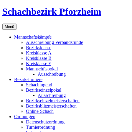
Zum
Schachbezirk Pforzheim
Inhalt
springen
Menü
Mannschaftskämpfe
Ausschreibung Verbandsrunde
Bezirksklasse
Kreisklasse A
Kreisklasse B
Kreisklasse E
Mannschftspokal
Ausschreibung
Bezirksturniere
Schachjugend
Bezirkseinzelpokal
Ausschreibung
Bezirkseinzelmeisterschaften
Bezirksblitzmeisterschaften
Online-Schach
Ordnungen
Datenschutzordnung
Turnierordnung