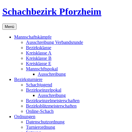
Zum
Schachbezirk Pforzheim
Inhalt
springen
Menü
Mannschaftskämpfe
Ausschreibung Verbandsrunde
Bezirksklasse
Kreisklasse A
Kreisklasse B
Kreisklasse E
Mannschftspokal
Ausschreibung
Bezirksturniere
Schachjugend
Bezirkseinzelpokal
Ausschreibung
Bezirkseinzelmeisterschaften
Bezirksblitzmeisterschaften
Online-Schach
Ordnungen
Datenschutzordnung
Turnierordnung