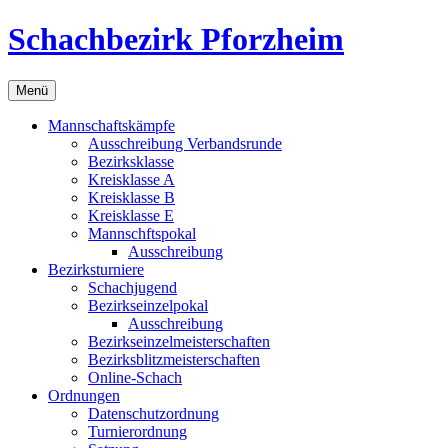
Zum
Schachbezirk Pforzheim
Inhalt
springen
Menü
Mannschaftskämpfe
Ausschreibung Verbandsrunde
Bezirksklasse
Kreisklasse A
Kreisklasse B
Kreisklasse E
Mannschftspokal
Ausschreibung
Bezirksturniere
Schachjugend
Bezirkseinzelpokal
Ausschreibung
Bezirkseinzelmeisterschaften
Bezirksblitzmeisterschaften
Online-Schach
Ordnungen
Datenschutzordnung
Turnierordnung