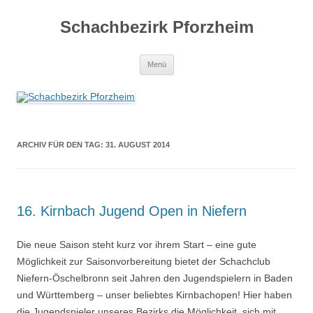
Zum
Inhalt
Schachbezirk Pforzheim
springen
Menü
ARCHIV FÜR DEN TAG:
31. AUGUST 2014
16. Kirnbach Jugend Open in Niefern
Die neue Saison steht kurz vor ihrem Start – eine gute
Möglichkeit zur Saisonvorbereitung bietet der Schachclub
Niefern-Öschelbronn seit Jahren den Jugendspielern in Baden
und Württemberg – unser beliebtes Kirnbachopen! Hier haben
die Jugendspieler unseres Bezirks die Möglichkeit, sich mit