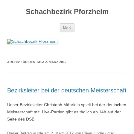
Zum
Inhalt
Schachbezirk Pforzheim
springen
Menü
ARCHIV FÜR DEN TAG:
2. MÄRZ 2012
Bezirksleiter bei der deutschen Meisterschaft
Unser Bezirksleiter Christoph Mährlein spielt bei der deutschen
Meisterschaft mit. Live-Partien gibt es täglich ab 14h auf der
Seite des DSB.
Dieser Beitrag wurde am
2. März 2012
von
Oliver Linder
unter