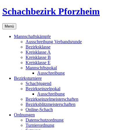
Zum
Schachbezirk Pforzheim
Inhalt
springen
Menü
Mannschaftskämpfe
Ausschreibung Verbandsrunde
Bezirksklasse
Kreisklasse A
Kreisklasse B
Kreisklasse E
Mannschftspokal
Ausschreibung
Bezirksturniere
Schachjugend
Bezirkseinzelpokal
Ausschreibung
Bezirkseinzelmeisterschaften
Bezirksblitzmeisterschaften
Online-Schach
Ordnungen
Datenschutzordnung
Turnierordnung