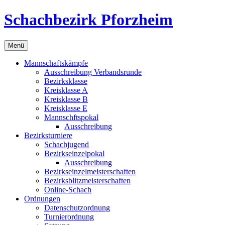
Zum
Schachbezirk Pforzheim
Inhalt
springen
Menü
Mannschaftskämpfe
Ausschreibung Verbandsrunde
Bezirksklasse
Kreisklasse A
Kreisklasse B
Kreisklasse E
Mannschftspokal
Ausschreibung
Bezirksturniere
Schachjugend
Bezirkseinzelpokal
Ausschreibung
Bezirkseinzelmeisterschaften
Bezirksblitzmeisterschaften
Online-Schach
Ordnungen
Datenschutzordnung
Turnierordnung