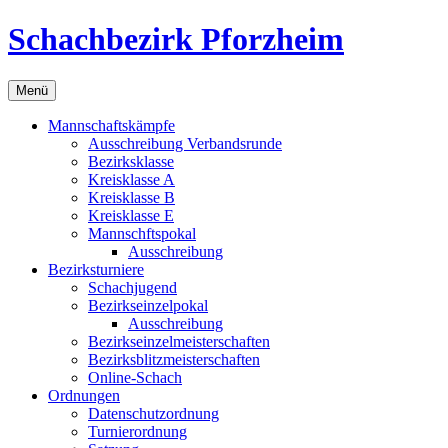
Zum
Schachbezirk Pforzheim
Inhalt
springen
Menü
Mannschaftskämpfe
Ausschreibung Verbandsrunde
Bezirksklasse
Kreisklasse A
Kreisklasse B
Kreisklasse E
Mannschftspokal
Ausschreibung
Bezirksturniere
Schachjugend
Bezirkseinzelpokal
Ausschreibung
Bezirkseinzelmeisterschaften
Bezirksblitzmeisterschaften
Online-Schach
Ordnungen
Datenschutzordnung
Turnierordnung