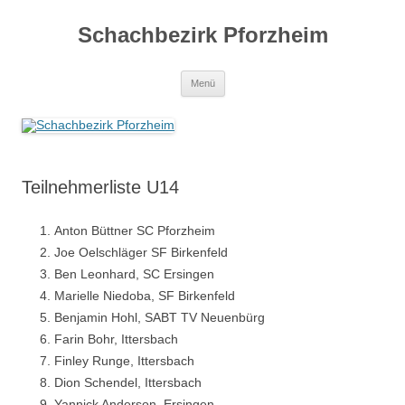
Zum
Inhalt
Schachbezirk Pforzheim
springen
Menü
Teilnehmerliste U14
Anton Büttner SC Pforzheim
Joe Oelschläger SF Birkenfeld
Ben Leonhard, SC Ersingen
Marielle Niedoba, SF Birkenfeld
Benjamin Hohl, SABT TV Neuenbürg
Farin Bohr, Ittersbach
Finley Runge, Ittersbach
Dion Schendel, Ittersbach
Yannick Anderson, Ersingen