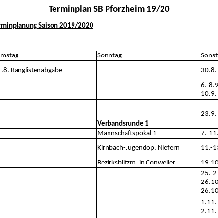
Terminplan SB Pforzheim 19/20
erminplanung Saison 2019/2020
amstag
Sonntag
Sonst
.8. Ranglistenabgabe
30.8.
6.-8.
10.9.
23.9.
Verbandsrunde 1
Mannschaftspokal 1
7.-11
Kirnbach-Jugendop. Niefern
11.-1
Bezirksblitzm. in Conweiler
19.10
25.-2
26.10
26.10
1.11.
2.11.