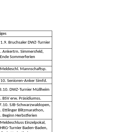
iges
-1.9. Bruchsaler DWZ-Turnier
9. Ankertrn. Simmersfeld,
 Ende Sommerferien
 Meldeschl. Mannschaftsp.
.10. Senioren-Anker Simfd.
3.10. DWZ-Turnier Müllheim
. BSV erw. Präsidiumss.
7.10. SJB-Schwarzwaldopen,
. Ettlinger Blitzmarathon,
. Beginn Herbstferien
 Meldeschluss Einzelpokal,
 HRG-Turnier Baden-Baden,